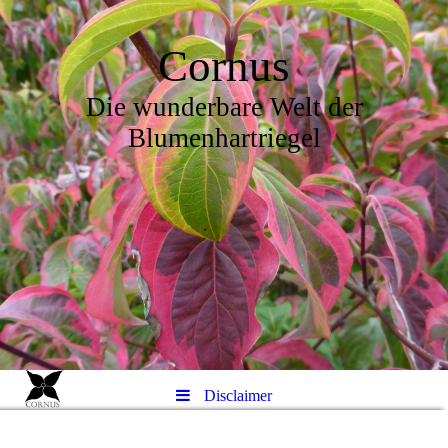
Cornus
Die wunderbare Welt der
Blumenhartriegel
Disclaimer